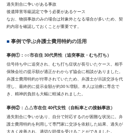
過失割合に争いがある事故
後遺障害等級認定で争う必要があるケース
なお、物損事故のみの場合は対象外となる場合が多いため、契
約内容を確認しておくことが重要です。
事例で学ぶ弁護士費用特約の活用
事例①：○○市在住 30代男性（追突事故・むち打ち）
信号待ち中に追突され、むち打ち症状が長引いたケース。相手
保険会社の提示額が適正かわからず協会に相談がありました。
弁護士費用特約が付帯されていたため、弁護士が示談交渉を代
理し、最終的に提示金額が約30％増額。本人は治療に専念で
き、精神的負担も大幅に軽減されました。
事例②：△△市在住 40代女性（自転車との接触事故）
過失割合に争いがあり、自分で対応するのが困難な状況に。弁
護士費用特約を利用して専門家に交渉を依頼した結果、過失が
大きく改善され、適切な賠償を受けることができました。